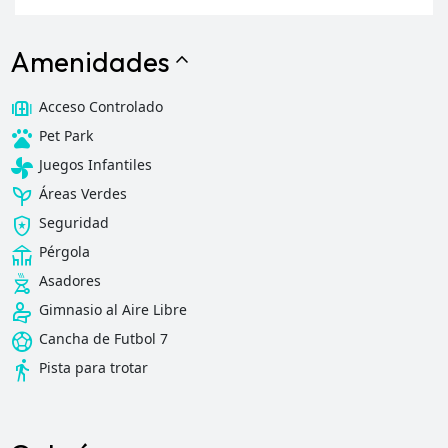
Amenidades
expand_less
gate
Acceso Controlado
pets
Pet Park
toys_fan
Juegos Infantiles
psychiatry
Áreas Verdes
local_police
Seguridad
deck
Pérgola
outdoor_grill
Asadores
physical_therapy
Gimnasio al Aire Libre
sports_soccer
Cancha de Futbol 7
directions_walk
Pista para trotar