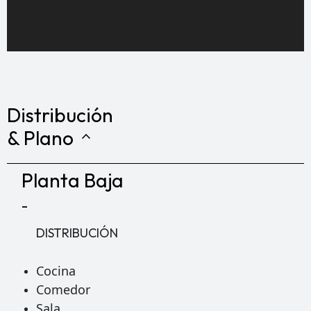
Distribución
& Plano
expand_less
Planta Baja
-
DISTRIBUCIÓN
Cocina
Comedor
Sala