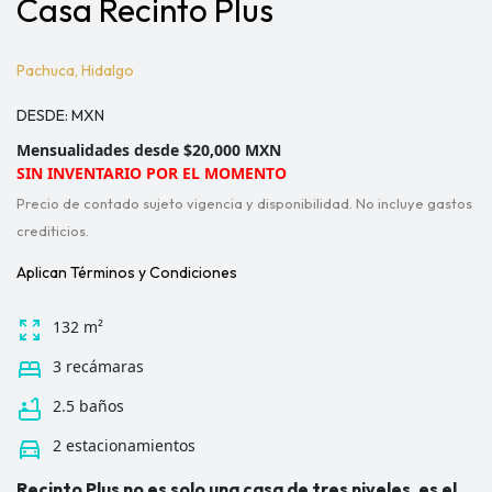
Casa Recinto Plus
Pachuca, Hidalgo
DESDE:
MXN
Mensualidades desde $20,000 MXN
SIN INVENTARIO POR EL MOMENTO
Precio de contado sujeto vigencia y disponibilidad. No incluye gastos
crediticios.
Aplican Términos y Condiciones
zoom_out_map
132 m²
bed
3 recámaras
bathtub
2.5 baños
directions_car
2 estacionamientos
Recinto Plus no es solo una casa de tres niveles, es el