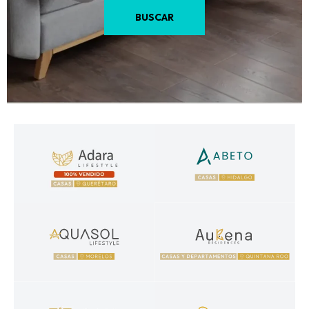
BUSCAR
Adara Lifestyle
Abeto
Casas en venta en Querétaro
Casas en venta en Hidalgo
Aquasol Lifestyle
Aukena
Casas en venta en Morelos
Casas y departamentos en venta