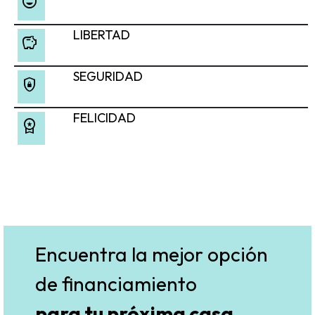
sentiment_very_satisfied
LIBERTAD
savings
SEGURIDAD
shield_lock
FELICIDAD
workspace_premium
Encuentra la mejor opción
de financiamiento
para tu próxima casa