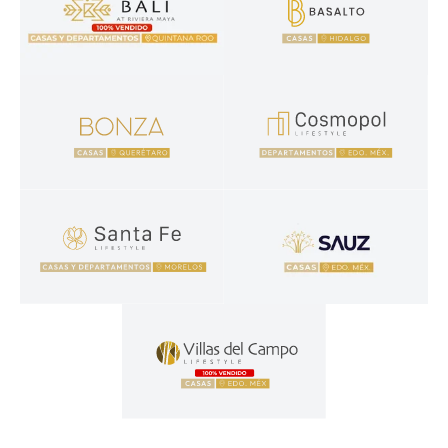
Bali
Basalto
Casa y departamentos en venta en Playa del Carmen
Casas en venta en Pachuca
Bonza
Cosmopol Lifestyle
Casas y departamentos en Querétaro
Departamentos en venta en el E
Santa Fe Lifestyle
Sauz
Casas y departamentos en venta en Morelos
Casas en venta en Estado de Mé
Villas del Campo
Casas en venta en el Estado de México