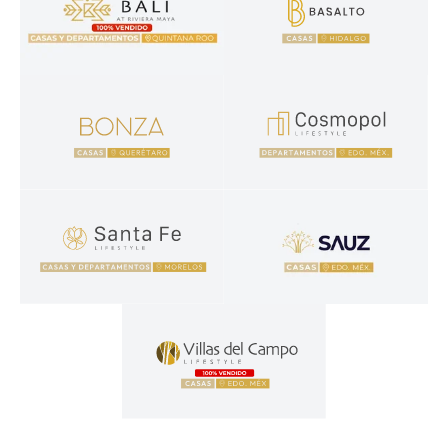
Bali
Basalto
Casa y departamentos en venta en Playa del Carmen
Casas en venta en Pachuca
Bonza
Cosmopol Lifestyle
Casas y departamentos en Querétaro
Departamentos en venta en el E
Santa Fe Lifestyle
Sauz
Casas y departamentos en venta en Morelos
Casas en venta en Estado de Mé
Villas del Campo
Casas en venta en el Estado de México