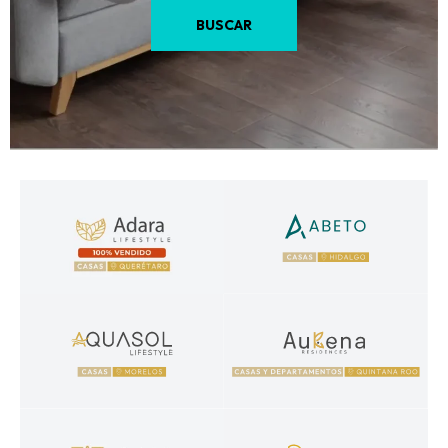
BUSCAR
Adara Lifestyle
Abeto
Casas en venta en Querétaro
Casas en venta en Hidalgo
Aquasol Lifestyle
Aukena
Casas en venta en Morelos
Casas y departamentos en venta