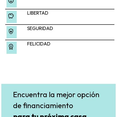
sentiment_very_satisfied
LIBERTAD
savings
SEGURIDAD
shield_lock
FELICIDAD
workspace_premium
Encuentra la mejor opción
de financiamiento
para tu próxima casa